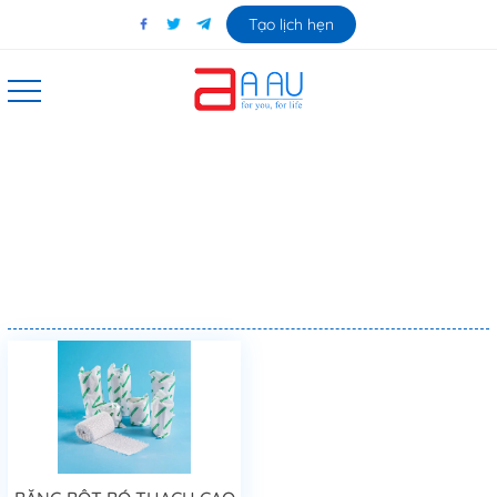
Tạo lịch hẹn
Bột bó thạch cao