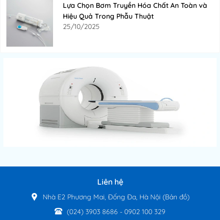
Lựa Chọn Bơm Truyền Hóa Chất An Toàn và
Hiệu Quả Trong Phẫu Thuật
25/10/2025
Liên hệ
Nhà E2 Phương Mai, Đống Đa, Hà Nội
(Bản đồ)
(024) 3903 8686
-
0902 100 329