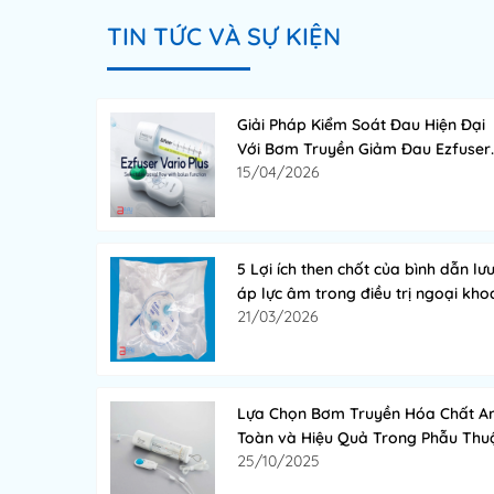
TIN TỨC VÀ SỰ KIỆN
Giải Pháp Kiểm Soát Đau Hiện Đại
Với Bơm Truyền Giảm Đau Ezfuser
15/04/2026
Vario Plus
5 Lợi ích then chốt của bình dẫn lư
áp lực âm trong điều trị ngoại kho
21/03/2026
Lựa Chọn Bơm Truyền Hóa Chất A
Toàn và Hiệu Quả Trong Phẫu Thu
25/10/2025