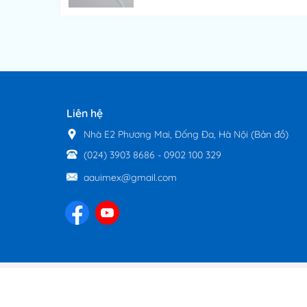
Liên hệ
Nhà E2 Phương Mai, Đống Đa, Hà Nội
(Bản đồ)
(024) 3903 8686
-
0902 100 329
aauimex@gmail.com
Công ty TNHH Dịch vụ và Xuất nhập khẩu Á Âu là đơn v
mới