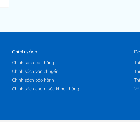
Chính sách
Da
Chính sách bán hàng
Th
Chính sách vận chuyển
Th
Chính sách bảo hành
Th
Chính sách chăm sóc khách hàng
Vậ
ị chuyên nhập khẩu và phân phối trang thiết bị y tế, thiết bị thẩm m
 để mang lại giá trị tốt nhất tới Quý khách hàng và đối tác trên toàn q