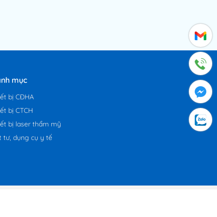
nh mục
iết bị CĐHA
iết bị CTCH
iết bị laser thẩm mỹ
t tư, dụng cụ y tế
ỹ. Công ty Á Âu đã đang và không ngừng hoàn thiện đổi
uốc.