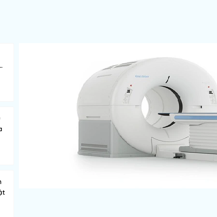
u
a
n
ật