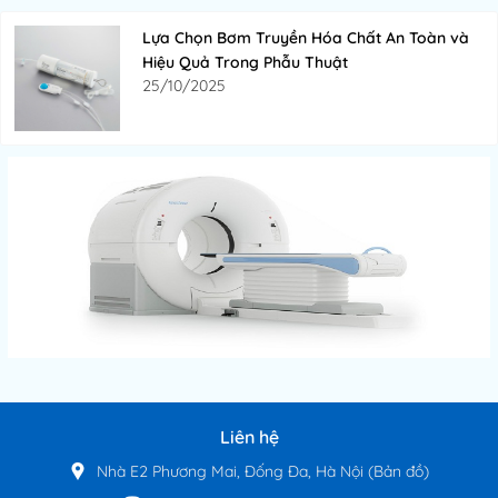
Lựa Chọn Bơm Truyền Hóa Chất An Toàn và
Hiệu Quả Trong Phẫu Thuật
25/10/2025
Liên hệ
Nhà E2 Phương Mai, Đống Đa, Hà Nội
(Bản đồ)