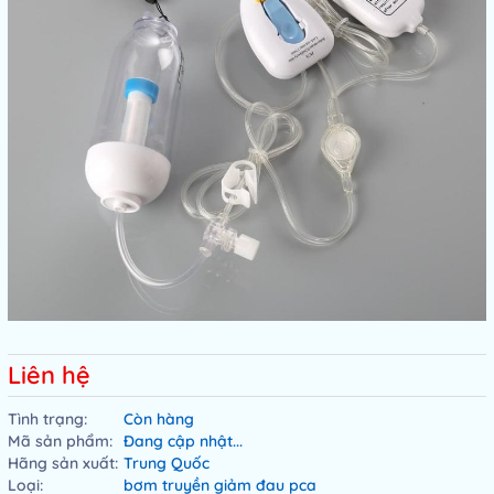
Liên hệ
Tình trạng:
Còn hàng
Mã sản phẩm:
Đang cập nhật...
Hãng sản xuất:
Trung Quốc
Loại:
bơm truyền giảm đau pca