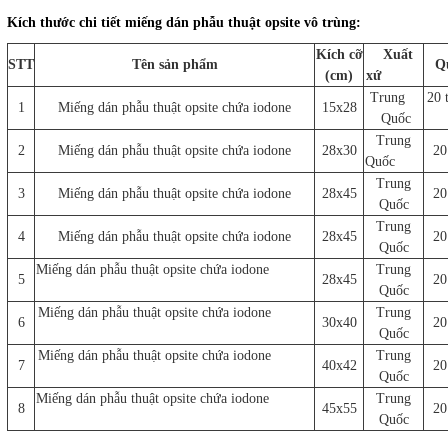
Kích thước chi tiết miếng dán phẫu thuật opsite vô trùng:
Kích cỡ
Xuất
STT
Tên sản phẩm
Q
(cm)
xứ
Trung
20
1
Miếng dán phẫu thuật opsite chứa iodone
15x28
Quốc
Trung
2
Miếng dán phẫu thuật opsite chứa iodone
28x30
20
Quốc
Trung
3
Miếng dán phẫu thuật opsite chứa iodone
28x45
20
Quốc
Trung
4
Miếng dán phẫu thuật opsite chứa iodone
28x45
20
Quốc
Miếng dán phẫu thuật opsite chứa iodone
Trung
5
28x45
20
Quốc
Miếng dán phẫu thuật opsite chứa iodone
Trung
6
30x40
20
Quốc
Miếng dán phẫu thuật opsite chứa iodone
Trung
7
40x42
20
Quốc
Miếng dán phẫu thuật opsite chứa iodone
Trung
8
45x55
20
Quốc