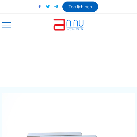
Tạo lịch hẹn
Miếng dán phẫu thuật opsite